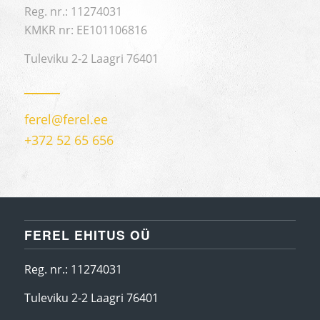
Reg. nr.: 11274031
KMKR nr: EE101106816
Tuleviku 2-2 Laagri 76401
ferel@ferel.ee
+372 52 65 656
FEREL EHITUS OÜ
Reg. nr.: 11274031
Tuleviku 2-2 Laagri 76401